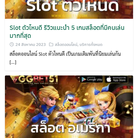
Slot ตัวไหนดี รีวิวแนะนำ 5 เกมสล็อตที่มีคนเล่น
มากที่สุด
24 สิงหาคม 2023
สล็อตออนไลน์
,
บริการทั้งหมด
สล็อตออนไลน์ Slot ตัวไหนดี เป็นเกมเดิมพันที่นิยมเล่นกัน
[…]