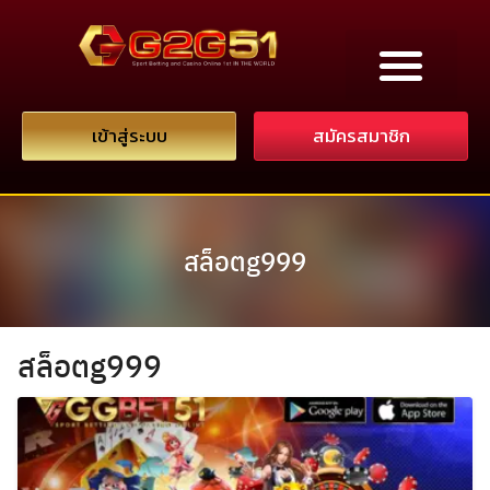
เข้าสู่ระบบ
สมัครสมาชิก
สล็อตg999
สล็อตg999